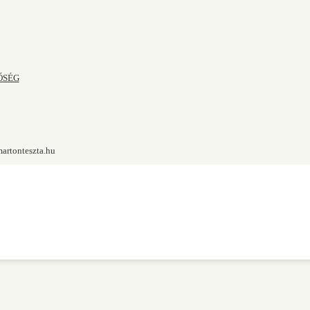
ŐSÉG
artonteszta.hu