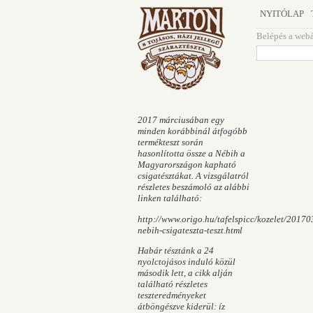
NYITÓLAP
Belépés a web
2017 márciusában egy
minden korábbinál átfogóbb
termékteszt során
hasonlította össze a Nébih a
Magyarországon kapható
csigatésztákat. A vizsgálatról
részletes beszámoló az alábbi
linken található:
http://www.origo.hu/tafelspicc/kozelet/20170
nebih-csigateszta-teszt.html
Habár tésztánk a 24
nyolctojásos induló közül
második lett, a cikk alján
található részletes
teszteredményeket
átböngészve kiderül: íz