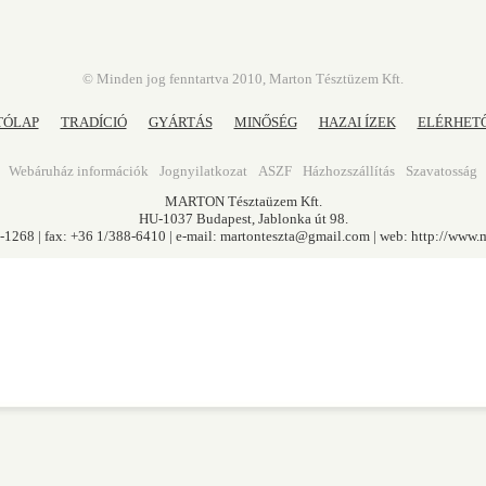
© Minden jog fenntartva 2010, Marton Tésztüzem Kft.
TÓLAP
TRADÍCIÓ
GYÁRTÁS
MINŐSÉG
HAZAI ÍZEK
ELÉRHET
Webáruház információk
Jognyilatkozat
ASZF
Házhozszállítás
Szavatosság
MARTON Tésztaüzem Kft.
HU-1037 Budapest, Jablonka út 98.
0-1268 | fax: +36 1/388-6410 | e-mail:
martonteszta@gmail.com
| web:
http://www.m