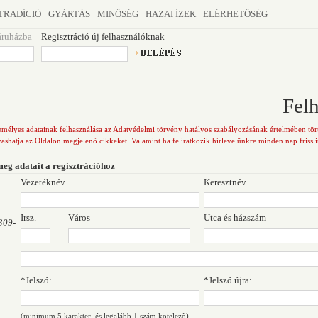
TRADÍCIÓ
GYÁRTÁS
MINŐSÉG
HAZAI ÍZEK
ELÉRHETŐSÉG
áruházba
Regisztráció új felhasználóknak
Felh
zemélyes adatainak felhasználása az Adatvédelmi törvény hatályos szabályozásának értelmében törté
vashatja az Oldalon megjelenő cikkeket. Valamint ha feliratkozik hírlevelünkre minden nap friss 
eg adatait a regisztrációhoz
Vezetéknév
Keresztnév
Irsz.
Város
Utca és házszám
309-
*Jelszó:
*Jelszó újra:
(minimum 5 karakter, és legalább 1 szám kötelező)