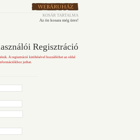
KOSÁR TARTALMA
Az ön kosara még üres!
asználói Regisztráció
nik. A regisztráció kitöltésével hozzáférhet az oldal
információkhoz juthat.