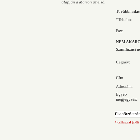
alapján a Marton az első.
További adat
*Telefon:
Fax:
NEM AKARO
Számlázási a
Cégnév:
Cím
Adószám:
Egyéb
megjegyzés:
* csillaggal jelöl