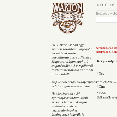
NYITÓLAP
Belépés a web
2017 márciusában egy
A regisztráltak s
minden korábbinál átfogóbb
tartalmához, elol
termékteszt során
hasonlította össze a Nébih a
Kérjük adja m
Magyarországon kapható
csigatésztákat. A vizsgálatról
részletes beszámoló az alábbi
*Név:
linken található:
http://www.origo.hu/tafelspicc/kozelet/20170
nebih-csigateszta-teszt.html
*Cím
*E-Mail:
Habár tésztánk a 24
nyolctojásos induló közül
(felhasználónév)
második lett, a cikk alján
található részletes
teszteredményeket
átböngészve kiderül: íz