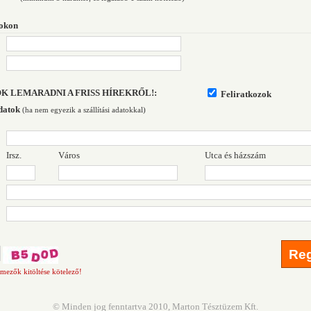
ok
on
K LEMARADNI A FRISS HÍREKRŐL!:
Feliratkozok
datok
(ha nem egyezik a szállítási adatokkal)
Irsz.
Város
Utca és házszám
t mezők kitöltése kötelező!
© Minden jog fenntartva 2010, Marton Tésztüzem Kft.